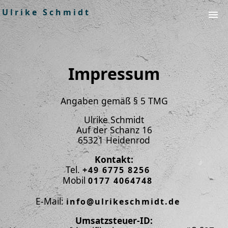
Ulrike Schmidt
Start
Make-Up » Hair » Kreative Stilberatung
Malerei » Raumgestaltung » Malunterricht
Aktuelle Kursangebote & Veranstaltungen
Impressum
Referenzen
Presse
Impressum
Angaben gemäß § 5 TMG
Ulrike Schmidt
Auf der Schanz 16
65321 Heidenrod
Kontakt:
Tel.
+49 6775 8256
Mobil
0177 4064748
E-Mail:
info@ulrikeschmidt.de
Umsatzsteuer-ID: